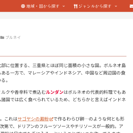
地域・国から探す
ジャンルから探す
ブルネイ
北部に位置する、三重県とほぼ同じ面積の小さな国。ボルネオ島
もある一方で、マレーシアやインドネシア、中国など周辺国の食
いる。
ミルクや香辛料で煮込む
ルンダン
はボルネオの代表的料理でもあ
ム諸国では広く食べられているため、どちらかと言えばインドネ
。これは
サゴヤシの澱粉
で作るわらび餅…のような何とも形
次第で、ドリアンのフルーツソースやチリソースが一般的。ア