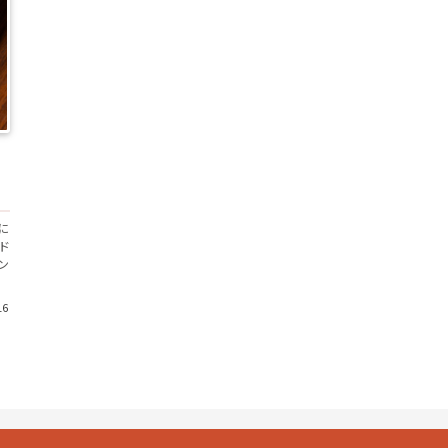
に
ド
ン
16