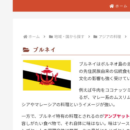
ホーム
ホーム
地域・国から探す
アジアの料理
ブルネイ
ブルネイはボルネオ島の
の先住民族由来の伝統食
文化の影響も強く受けて
例えば牛肉をココナッツ
るが、マレー系のムスリ
シアやマレーシアの料理というイメージが強い。
一方で、ブルネイ特有の料理とされるのが
アンブヤット
容しがたい食べ物で、それ自体に味はない。味はソース