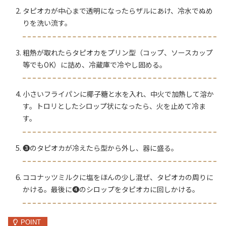
タピオカが中心まで透明になったらザルにあけ、冷水でぬめ
りを洗い流す。
粗熱が取れたらタピオカをプリン型（コップ、ソースカップ
等でもOK）に詰め、冷蔵庫で冷やし固める。
小さいフライパンに椰子糖と水を入れ、中火で加熱して溶か
す。トロリとしたシロップ状になったら、火を止めて冷ま
す。
❸のタピオカが冷えたら型から外し、器に盛る。
ココナッツミルクに塩をほんの少し混ぜ、タピオカの周りに
かける。最後に❹のシロップをタピオカに回しかける。