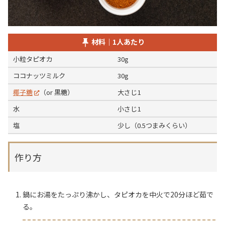
材料｜1人あたり
小粒タピオカ
30g
ココナッツミルク
30g
椰子糖
（or 黒糖）
大さじ1
水
小さじ1
塩
少し（0.5つまみくらい）
作り方
鍋にお湯をたっぷり沸かし、タピオカを中火で20分ほど茹で
る。